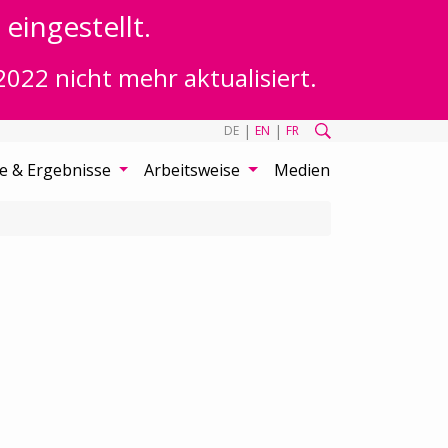
eingestellt.
2022 nicht mehr aktualisiert.
|
|
DE
EN
FR
te & Ergebnisse
Arbeitsweise
Medien