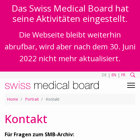
Das Swiss Medical Board hat
seine Aktivitäten eingestellt.
Die Webseite bleibt weiterhin
abrufbar, wird aber nach dem 30. Juni
2022 nicht mehr aktualisiert.
|
|
DE
EN
FR
Home
Portrait
Kontakt
Kontakt
Für Fragen zum SMB-Archiv: