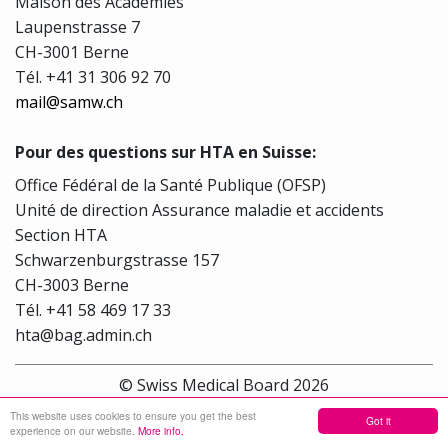
Maison des Académies
Laupenstrasse 7
CH-3001 Berne
Tél.
+41 31 306 92 70
mail@samw.ch
Pour des questions sur HTA en Suisse:
Office Fédéral de la Santé Publique (OFSP)
Unité de direction Assurance maladie et accidents
Section HTA
Schwarzenburgstrasse 157
CH-3003 Berne
Tél. +41 58 469 17 33
hta@bag.admin.ch
© Swiss Medical Board 2026
This website uses cookies to ensure you get the best
Got it
Sitemap
experience on our website.
More info.