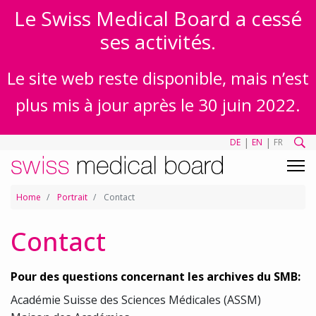
Le Swiss Medical Board a cessé
ses activités.
Le site web reste disponible, mais n’est
plus mis à jour après le 30 juin 2022.
|
|
DE
EN
FR
Home
Portrait
Contact
Contact
Pour des questions concernant les archives du SMB:
Académie Suisse des Sciences Médicales (ASSM)