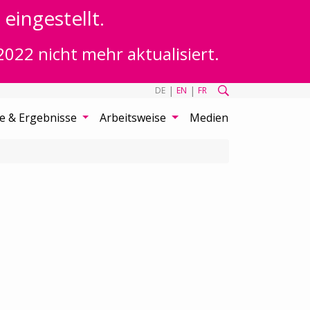
eingestellt.
2022 nicht mehr aktualisiert.
|
|
DE
EN
FR
te & Ergebnisse
Arbeitsweise
Medien