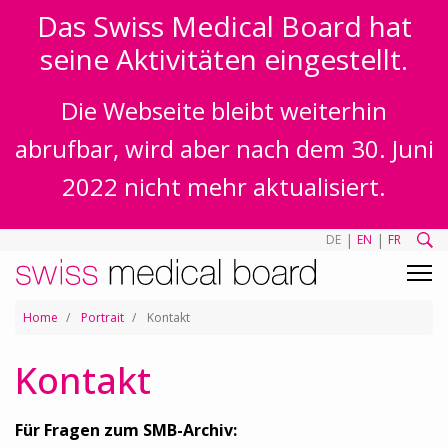
Das Swiss Medical Board hat
seine Aktivitäten eingestellt.
Die Webseite bleibt weiterhin
abrufbar, wird aber nach dem 30. Juni
2022 nicht mehr aktualisiert.
|
|
DE
EN
FR
Home
Portrait
Kontakt
Kontakt
Für Fragen zum SMB-Archiv: