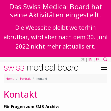
Das Swiss Medical Board hat
seine Aktivitäten eingestellt.
Die Webseite bleibt weiterhin
abrufbar, wird aber nach dem 30. Juni
2022 nicht mehr aktualisiert.
|
|
DE
EN
FR
Home
Portrait
Kontakt
Kontakt
Für Fragen zum SMB-Archiv: