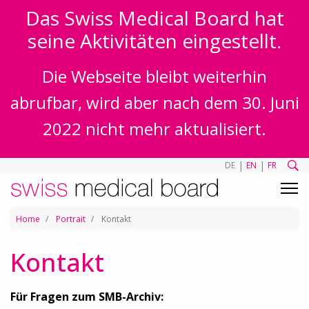
Das Swiss Medical Board hat
seine Aktivitäten eingestellt.
Die Webseite bleibt weiterhin
abrufbar, wird aber nach dem 30. Juni
2022 nicht mehr aktualisiert.
|
|
DE
EN
FR
Home
Portrait
Kontakt
Kontakt
Für Fragen zum SMB-Archiv: