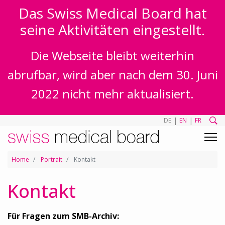
Das Swiss Medical Board hat
seine Aktivitäten eingestellt.
Die Webseite bleibt weiterhin
abrufbar, wird aber nach dem 30. Juni
2022 nicht mehr aktualisiert.
|
|
DE
EN
FR
Home
Portrait
Kontakt
Kontakt
Für Fragen zum SMB-Archiv: