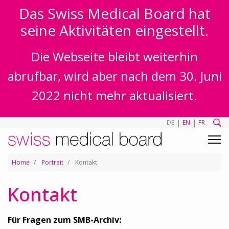
Das Swiss Medical Board hat
seine Aktivitäten eingestellt.
Die Webseite bleibt weiterhin
abrufbar, wird aber nach dem 30. Juni
2022 nicht mehr aktualisiert.
|
|
DE
EN
FR
Home
Portrait
Kontakt
Kontakt
Für Fragen zum SMB-Archiv: