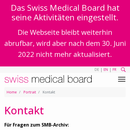
Das Swiss Medical Board hat
seine Aktivitäten eingestellt.
Die Webseite bleibt weiterhin
abrufbar, wird aber nach dem 30. Juni
2022 nicht mehr aktualisiert.
|
|
DE
EN
FR
Home
Portrait
Kontakt
Kontakt
Für Fragen zum SMB-Archiv: