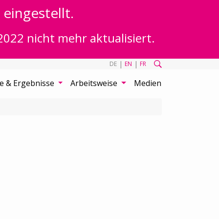
eingestellt.
2022 nicht mehr aktualisiert.
|
|
DE
EN
FR
te & Ergebnisse
Arbeitsweise
Medien