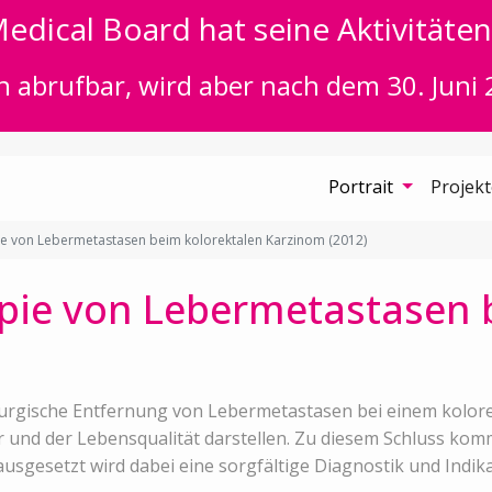
edical Board hat seine Aktivitäten 
n abrufbar, wird aber nach dem 30. Juni 
Portrait
Projek
ie von Lebermetastasen beim kolorektalen Karzinom (2012)
pie von Lebermetastasen 
chirurgische Entfernung von Lebermetastasen bei einem kolo
 und der Lebensqualität darstellen. Zu diesem Schluss kom
sgesetzt wird dabei eine sorgfältige Diagnostik und Indikat