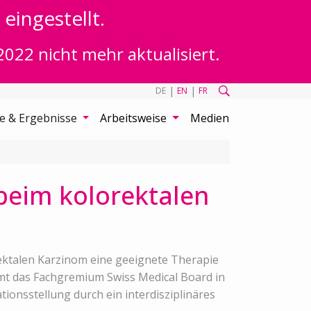
eingestellt.
2022 nicht mehr aktualisiert.
|
|
DE
EN
FR
te & Ergebnisse
Arbeitsweise
Medien
beim kolorektalen
rektalen Karzinom eine geeignete Therapie
mt das Fachgremium Swiss Medical Board in
ionsstellung durch ein interdisziplinäres