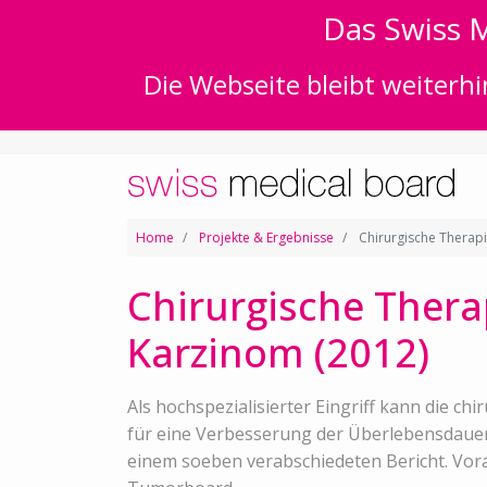
Das Swiss M
Die Webseite bleibt weiterhi
Home
Projekte & Ergebnisse
Chirurgische Therap
Chirurgische Thera
Karzinom (2012)
Als hochspezialisierter Eingriff kann die 
für eine Verbesserung der Überlebensdauer
einem soeben verabschiedeten Bericht. Vorau