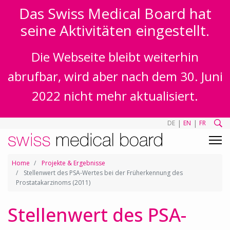
Das Swiss Medical Board hat
seine Aktivitäten eingestellt.
Die Webseite bleibt weiterhin
abrufbar, wird aber nach dem 30. Juni
2022 nicht mehr aktualisiert.
|
|
DE
EN
FR
Home
Projekte & Ergebnisse
Stellenwert des PSA-Wertes bei der Früherkennung des
Prostatakarzinoms (2011)
Stellenwert des PSA-