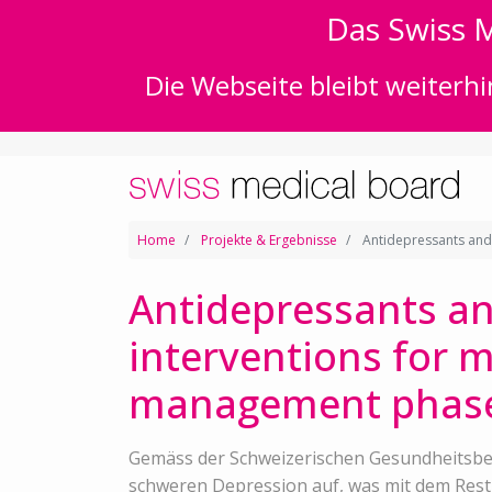
Das Swiss M
Die Webseite bleibt weiterhi
Home
Projekte & Ergebnisse
Antidepressants and 
Antidepressants an
interventions for 
management phas
Gemäss der Schweizerischen Gesundheitsbe
schweren Depression auf, was mit dem Rest 