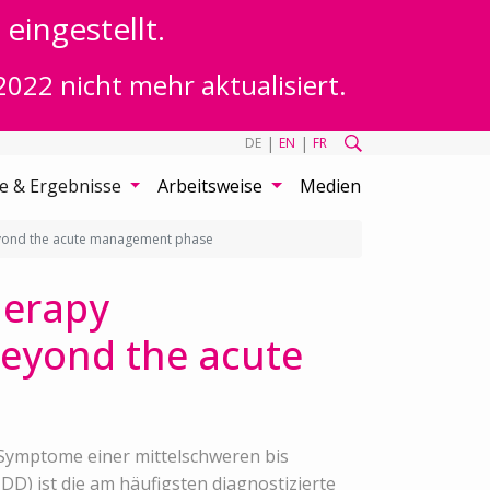
eingestellt.
2022 nicht mehr aktualisiert.
|
|
DE
EN
FR
te & Ergebnisse
Arbeitsweise
Medien
beyond the acute management phase
herapy
beyond the acute
Symptome einer mittelschweren bis
D) ist die am häufigsten diagnostizierte