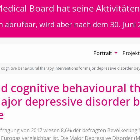
edical Board hat seine Aktivitäten 
n abrufbar, wird aber nach dem 30. Juni 
Portrait
Projek
cognitive behavioural therapy interventions for major depressive disorder 
d cognitive behavioural t
major depressive disorder 
e
fragung von 2017 wiesen 8,6% der befragten Bevölkerung 
Europas vergleichbar ist. Die Major Depressive Disorder (MD