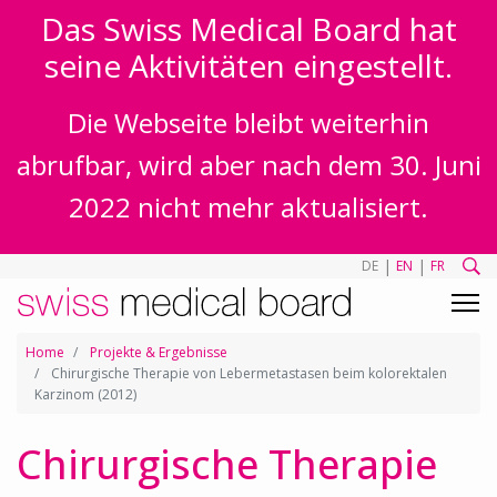
Das Swiss Medical Board hat
seine Aktivitäten eingestellt.
Die Webseite bleibt weiterhin
abrufbar, wird aber nach dem 30. Juni
2022 nicht mehr aktualisiert.
|
|
DE
EN
FR
Home
Projekte & Ergebnisse
Chirurgische Therapie von Lebermetastasen beim kolorektalen
Karzinom (2012)
Chirurgische Therapie