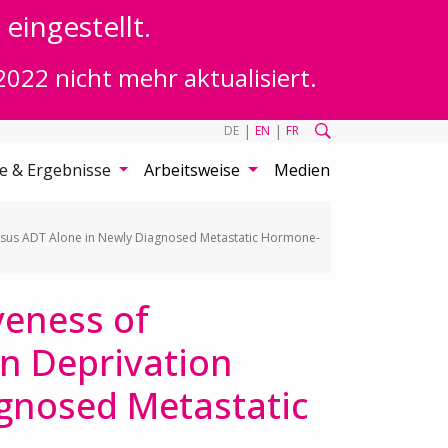
eingestellt.
2022 nicht mehr aktualisiert.
|
|
DE
EN
FR
te & Ergebnisse
Arbeitsweise
Medien
versus ADT Alone in Newly Diagnosed Metastatic Hormone-
veness of
n Deprivation
agnosed Metastatic