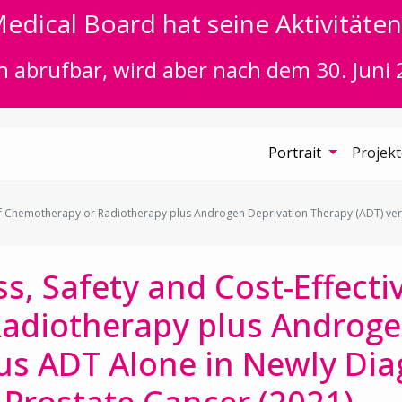
edical Board hat seine Aktivitäten 
n abrufbar, wird aber nach dem 30. Juni 
Portrait
Projek
ss of Chemotherapy or Radiotherapy plus Androgen Deprivation Therapy (ADT) 
ess, Safety and Cost-Effecti
adiotherapy plus Androge
us ADT Alone in Newly Di