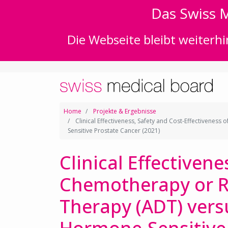
Das Swiss M
Die Webseite bleibt weiterhi
Home
Projekte & Ergebnisse
Clinical Effectiveness, Safety and Cost-Effectivene
Sensitive Prostate Cancer (2021)
Clinical Effectiven
Chemotherapy or R
Therapy (ADT) vers