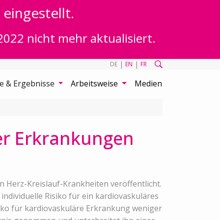
eingestellt.
2022 nicht mehr aktualisiert.
|
|
DE
EN
FR
te & Ergebnisse
Arbeitsweise
Medien
rer Erkrankungen
Herz-Kreislauf-Krankheiten veröffentlicht.
dividuelle Risiko für ein kardiovaskuläres
siko für kardiovaskuläre Erkrankung weniger