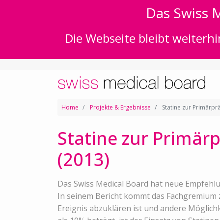
Das Swiss M
Die Webseite bleibt weiterhi
Home
Projekte & Ergebnisse
Statine zur Primärpr
Statine zur Primär
(2013)
Das Swiss Medical Board hat neue Empfehlu
In seinem Bericht kommt das Fachgremium zu
Ereignis abzuklären ist und andere Möglich