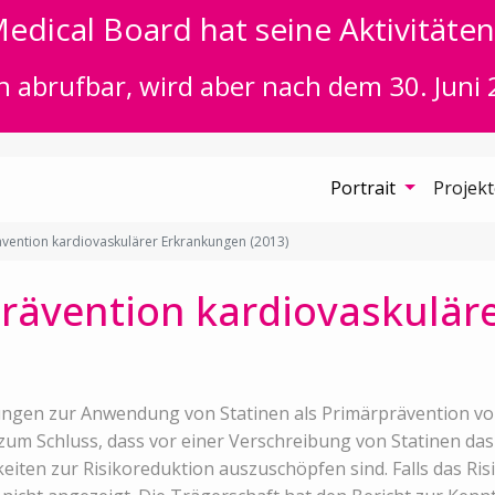
edical Board hat seine Aktivitäten 
n abrufbar, wird aber nach dem 30. Juni 
Portrait
Projek
ävention kardiovaskulärer Erkrankungen (2013)
prävention kardiovaskulä
ngen zur Anwendung von Statinen als Primärprävention von 
m Schluss, dass vor einer Verschreibung von Statinen das in
keiten zur Risikoreduktion auszuschöpfen sind. Falls das Ri