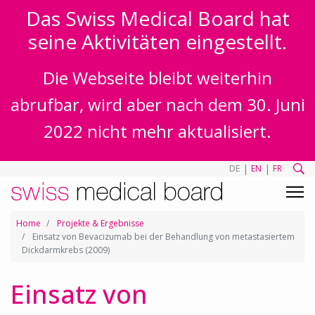
Das Swiss Medical Board hat
seine Aktivitäten eingestellt.
Die Webseite bleibt weiterhin
abrufbar, wird aber nach dem 30. Juni
2022 nicht mehr aktualisiert.
|
|
DE
EN
FR
Home
Projekte & Ergebnisse
Einsatz von Bevacizumab bei der Behandlung von metastasiertem
Dickdarmkrebs (2009)
Einsatz von