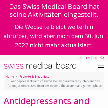
Das Swiss Medical Board hat
seine Aktivitäten eingestellt.
Die Webseite bleibt weiterhin
abrufbar, wird aber nach dem 30. Juni
2022 nicht mehr aktualisiert.
|
|
DE
EN
FR
Home
Projekte & Ergebnisse
Antidepressants and cognitive behavioural therapy interventions
for major depressive disorder beyond the acute management phase
Antidepressants and