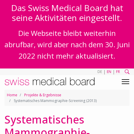
Das Swiss Medical Board hat
seine Aktivitäten eingestellt.
Die Webseite bleibt weiterhin
abrufbar, wird aber nach dem 30. Juni
2022 nicht mehr aktualisiert.
|
|
DE
EN
FR
Home
Projekte & Ergebnisse
Systematisches Mammographie-Screening (2013)
Systematisches
Mammographie-