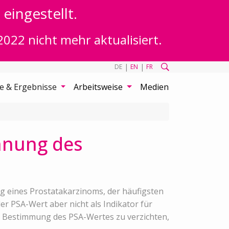
eingestellt.
2022 nicht mehr aktualisiert.
|
|
DE
EN
FR
te & Ergebnisse
Arbeitsweise
Medien
nnung des
ng eines Prostatakarzinoms, der häufigsten
 PSA-Wert aber nicht als Indikator für
ie Bestimmung des PSA-Wertes zu verzichten,