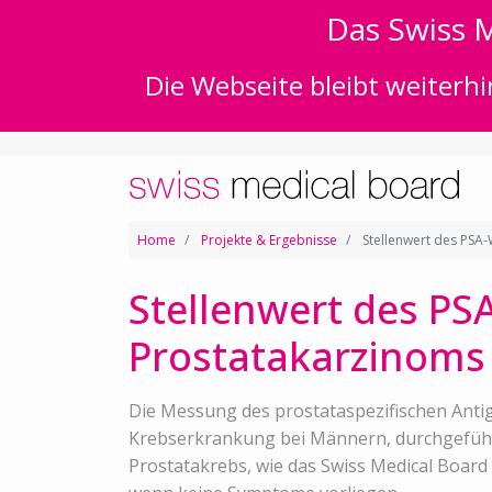
Das Swiss M
Die Webseite bleibt weiterhi
Home
Projekte & Ergebnisse
Stellenwert des PSA-
Stellenwert des PS
Prostatakarzinoms 
Die Messung des prostataspezifischen Antig
Krebserkrankung bei Männern, durchgeführt
Prostatakrebs, wie das Swiss Medical Board