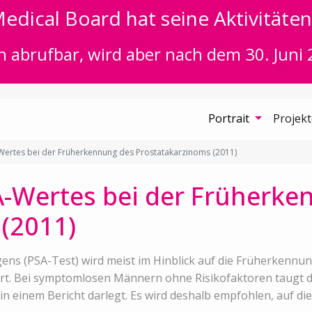
edical Board hat seine Aktivitäten 
n abrufbar, wird aber nach dem 30. Juni 
Portrait
Projek
Wertes bei der Früherkennung des Prostatakarzinoms (2011)
A-Wertes bei der Früherke
(2011)
ens (PSA-Test) wird meist im Hinblick auf die Früherkennu
. Bei symptomlosen Männern ohne Risikofaktoren taugt der
 in einem Bericht darlegt. Es wird deshalb empfohlen, auf d