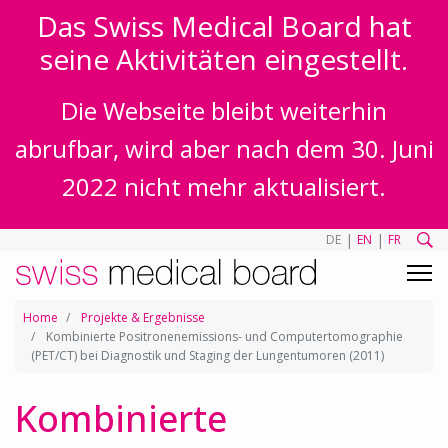
Das Swiss Medical Board hat
seine Aktivitäten eingestellt.
Die Webseite bleibt weiterhin
abrufbar, wird aber nach dem 30. Juni
2022 nicht mehr aktualisiert.
|
|
DE
EN
FR
Home
Projekte & Ergebnisse
Kombinierte Positronenemissions- und Computertomographie
(PET/CT) bei Diagnostik und Staging der Lungentumoren (2011)
Kombinierte