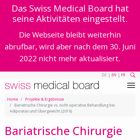
Das Swiss Medical Board hat
seine Aktivitäten eingestellt.
Die Webseite bleibt weiterhin
abrufbar, wird aber nach dem 30. Juni
2022 nicht mehr aktualisiert.
|
|
DE
EN
FR
Home
Projekte & Ergebnisse
Bariatrische Chirurgie vs. nicht-operative Behandlung bei
Adipositas und Übergewicht (2016)
Bariatrische Chirurgie