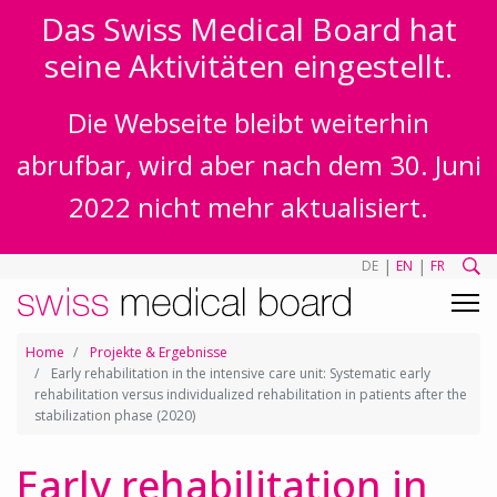
Das Swiss Medical Board hat
seine Aktivitäten eingestellt.
Die Webseite bleibt weiterhin
abrufbar, wird aber nach dem 30. Juni
2022 nicht mehr aktualisiert.
|
|
DE
EN
FR
Home
Projekte & Ergebnisse
Early rehabilitation in the intensive care unit: Systematic early
rehabilitation versus individualized rehabilitation in patients after the
stabilization phase (2020)
Early rehabilitation in