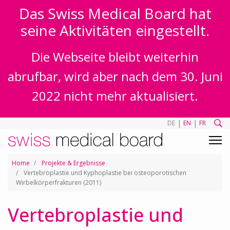
Das Swiss Medical Board hat
seine Aktivitäten eingestellt.
Die Webseite bleibt weiterhin
abrufbar, wird aber nach dem 30. Juni
2022 nicht mehr aktualisiert.
|
|
DE
EN
FR
Home
Projekte & Ergebnisse
Vertebroplastie und Kyphoplastie bei osteoporotischen
Wirbelkörperfrakturen (2011)
Vertebroplastie und