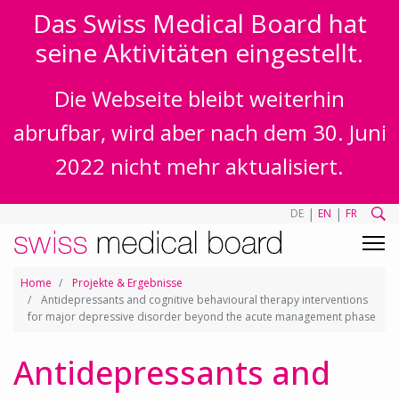
Das Swiss Medical Board hat
seine Aktivitäten eingestellt.
Die Webseite bleibt weiterhin
abrufbar, wird aber nach dem 30. Juni
2022 nicht mehr aktualisiert.
|
|
DE
EN
FR
Home
Projekte & Ergebnisse
Antidepressants and cognitive behavioural therapy interventions
for major depressive disorder beyond the acute management phase
Antidepressants and