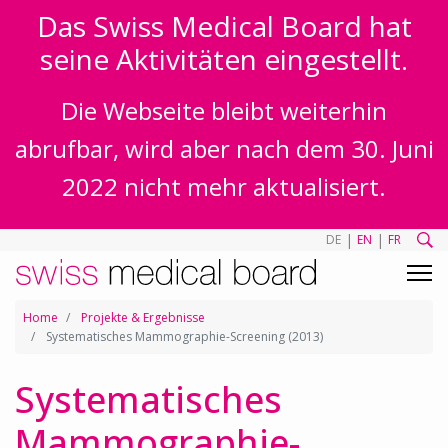
Das Swiss Medical Board hat
seine Aktivitäten eingestellt.
Die Webseite bleibt weiterhin
abrufbar, wird aber nach dem 30. Juni
2022 nicht mehr aktualisiert.
|
|
DE
EN
FR
Home
Projekte & Ergebnisse
Systematisches Mammographie-Screening (2013)
Systematisches
Mammographie-