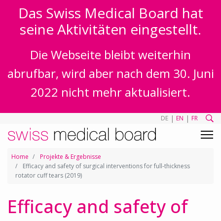
Das Swiss Medical Board hat
seine Aktivitäten eingestellt.
Die Webseite bleibt weiterhin
abrufbar, wird aber nach dem 30. Juni
2022 nicht mehr aktualisiert.
|
|
DE
EN
FR
Home
Projekte & Ergebnisse
Efficacy and safety of surgical interventions for full-thickness
rotator cuff tears (2019)
Efficacy and safety of