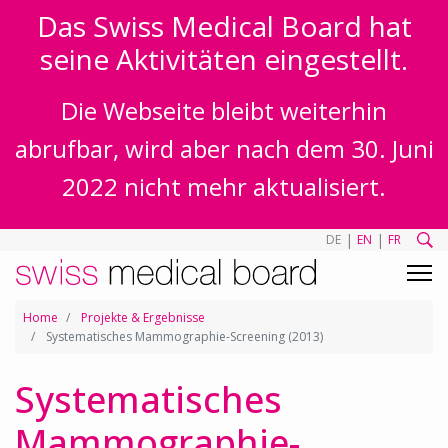
Das Swiss Medical Board hat
seine Aktivitäten eingestellt.
Die Webseite bleibt weiterhin
abrufbar, wird aber nach dem 30. Juni
2022 nicht mehr aktualisiert.
|
|
DE
EN
FR
Home
Projekte & Ergebnisse
Systematisches Mammographie-Screening (2013)
Systematisches
Mammographie-