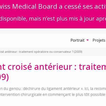
iss Medical Board a cessé ses acti
disponible, mais n’est plus mis à jour apr
Portrait
Projets
sé antérieur : traitement opératoire ou conservateur ? (2009)
 croisé antérieur : trait
09)
on du genou : déchirure du ligament antérieur ». Ici, la rec
tervention chirurgicale en commençant le plus tôt possible