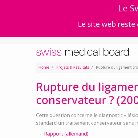
Le Sw
Le site web reste 
Home
Projets & Résultats
Rupture du ligament croi
Rupture du ligament
conservateur ? (20
Cette question concerne le diagnostic « lési
standard un traitement conservateur sans in
Rapport (allemand)