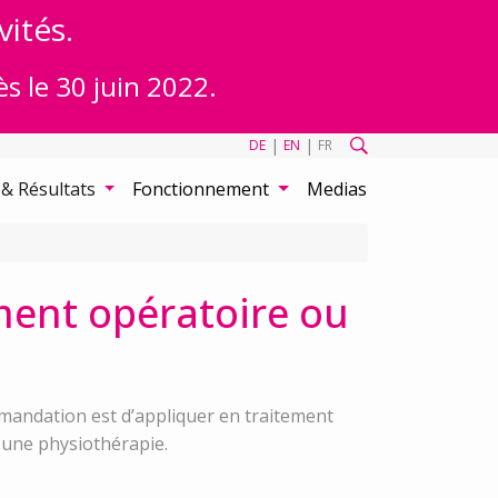
vités.
ès le 30 juin 2022.
|
|
DE
EN
FR
 & Résultats
Fonctionnement
Medias
ement opératoire ou
ommandation est d’appliquer en traitement
 une physiothérapie.