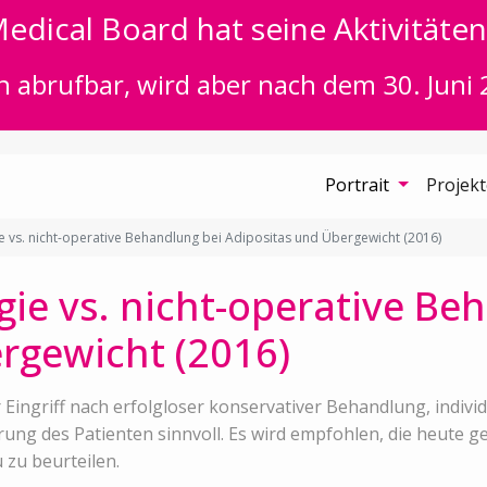
edical Board hat seine Aktivitäten 
n abrufbar, wird aber nach dem 30. Juni 
Portrait
Projek
ie vs. nicht-operative Behandlung bei Adipositas und Übergewicht (2016)
gie vs. nicht-operative Be
rgewicht (2016)
r Eingriff nach erfolgloser konservativer Behandlung, indivi
rung des Patienten sinnvoll. Es wird empfohlen, die heute g
 zu beurteilen.