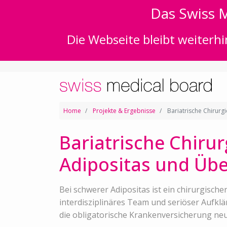
Das Swiss M
Die Webseite bleibt weiterhi
Home
Projekte & Ergebnisse
Bariatrische Chirurg
Bariatrische Chirur
Adipositas und Übe
Bei schwerer Adipositas ist ein chirurgische
interdisziplinäres Team und seriöser Aufklä
die obligatorische Krankenversicherung neu