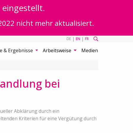
eingestellt.
2022 nicht mehr aktualisiert.
|
|
DE
EN
FR
te & Ergebnisse
Arbeitsweise
Medien
handlung bei
dueller Abklärung durch ein
eltenden Kriterien für eine Vergütung durch