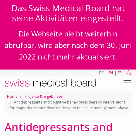
Das Swiss Medical Board hat
seine Aktivitäten eingestellt.
Die Webseite bleibt weiterhin
abrufbar, wird aber nach dem 30. Juni
2022 nicht mehr aktualisiert.
|
|
DE
EN
FR
Home
Projekte & Ergebnisse
Antidepressants and cognitive behavioural therapy interventions
for major depressive disorder beyond the acute management phase
Antidepressants and