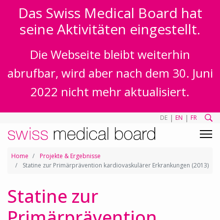
Das Swiss Medical Board hat
seine Aktivitäten eingestellt.
Die Webseite bleibt weiterhin
abrufbar, wird aber nach dem 30. Juni
2022 nicht mehr aktualisiert.
|
|
DE
EN
FR
Home
Projekte & Ergebnisse
Statine zur Primärprävention kardiovaskulärer Erkrankungen (2013)
Statine zur
Primärprävention