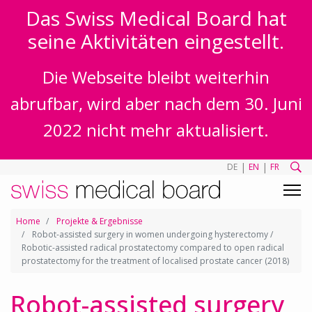
Das Swiss Medical Board hat
seine Aktivitäten eingestellt.
Die Webseite bleibt weiterhin
abrufbar, wird aber nach dem 30. Juni
2022 nicht mehr aktualisiert.
|
|
DE
EN
FR
Home
Projekte & Ergebnisse
Robot-assisted surgery in women undergoing hysterectomy /
Robotic-assisted radical prostatectomy compared to open radical
prostatectomy for the treatment of localised prostate cancer (2018)
Robot-assisted surgery