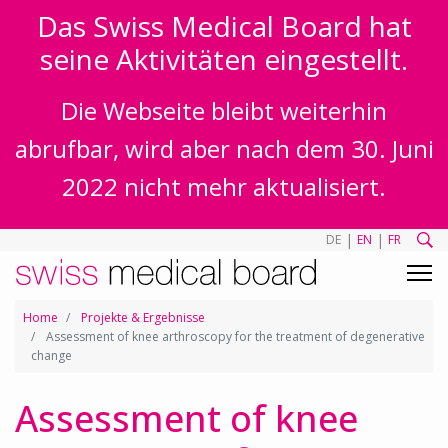
Das Swiss Medical Board hat
seine Aktivitäten eingestellt.
Die Webseite bleibt weiterhin
abrufbar, wird aber nach dem 30. Juni
2022 nicht mehr aktualisiert.
|
|
DE
EN
FR
Home
Projekte & Ergebnisse
Assessment of knee arthroscopy for the treatment of degenerative
change
Assessment of knee