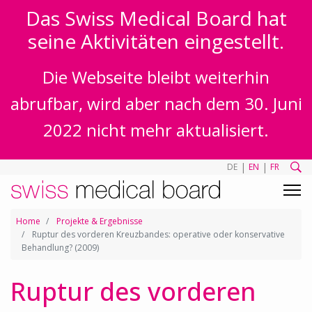
Das Swiss Medical Board hat
seine Aktivitäten eingestellt.
Die Webseite bleibt weiterhin
abrufbar, wird aber nach dem 30. Juni
2022 nicht mehr aktualisiert.
|
|
DE
EN
FR
Home
Projekte & Ergebnisse
Ruptur des vorderen Kreuzbandes: operative oder konservative
Behandlung? (2009)
Ruptur des vorderen