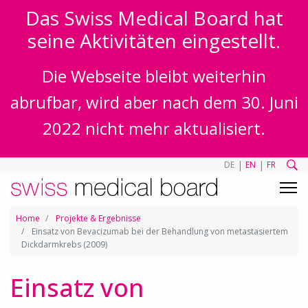
Das Swiss Medical Board hat
seine Aktivitäten eingestellt.
Die Webseite bleibt weiterhin
abrufbar, wird aber nach dem 30. Juni
2022 nicht mehr aktualisiert.
|
|
DE
EN
FR
Home
Projekte & Ergebnisse
Einsatz von Bevacizumab bei der Behandlung von metastasiertem
Dickdarmkrebs (2009)
Einsatz von