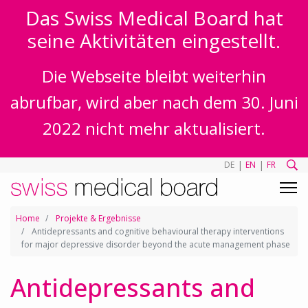
Das Swiss Medical Board hat
seine Aktivitäten eingestellt.
Die Webseite bleibt weiterhin
abrufbar, wird aber nach dem 30. Juni
2022 nicht mehr aktualisiert.
|
|
DE
EN
FR
Home
Projekte & Ergebnisse
Antidepressants and cognitive behavioural therapy interventions
for major depressive disorder beyond the acute management phase
Antidepressants and