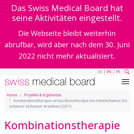
Das Swiss Medical Board hat
seine Aktivitäten eingestellt.
Die Webseite bleibt weiterhin
abrufbar, wird aber nach dem 30. Juni
2022 nicht mehr aktualisiert.
|
|
DE
EN
FR
Home
Projekte & Ergebnisse
Kombinationstherapie versus Monotherapie bei mittelschwerer bis
schwerer Alzheimer-Krankheit (2017)
Kombinationstherapie