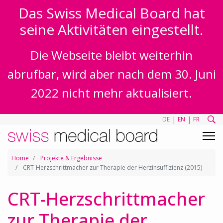
Das Swiss Medical Board hat
seine Aktivitäten eingestellt.
Die Webseite bleibt weiterhin
abrufbar, wird aber nach dem 30. Juni
2022 nicht mehr aktualisiert.
|
|
DE
EN
FR
Home
Projekte & Ergebnisse
CRT-Herzschrittmacher zur Therapie der Herzinsuffizienz (2015)
CRT-Herzschrittmacher
zur Therapie der