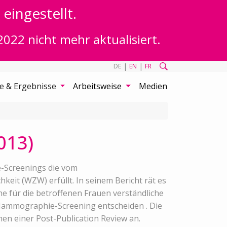
eingestellt.
2022 nicht mehr aktualisiert.
|
|
DE
EN
FR
te & Ergebnisse
Arbeitsweise
Medien
013)
-Screenings die vom
eit (WZW) erfüllt. In seinem Bericht rät es
ne für die betroffenen Frauen verständliche
Mammographie-Screening entscheiden . Die
en einer Post-Publication Review an.