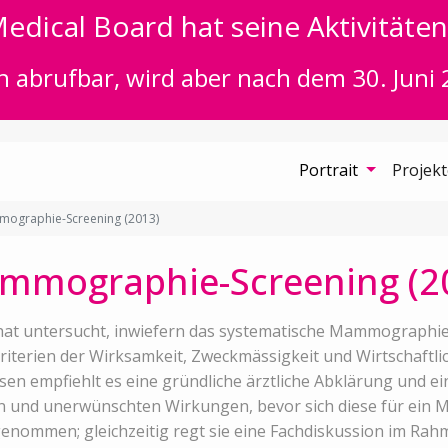
edical Board hat seine Aktivitäten 
n abrufbar, wird aber nach dem 30. Juni 
Portrait
Projek
ographie-Screening (2013)
mmographie-Screening (2
hat untersucht, inwiefern das systematische Mammographie
erien der Wirksamkeit, Zweckmässigkeit und Wirtschaftlichk
sen empfiehlt es eine gründliche ärztliche Abklärung und ei
n und unerwünschten Wirkungen, bevor sich diese für ein 
genommen; gleichzeitig regt sie eine Fachdiskussion im Rahm