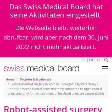
Das Swiss Medical Board hat
seine Aktivitäten eingestellt.
Die Webseite bleibt weiterhin
abrufbar, wird aber nach dem 30. Juni
2022 nicht mehr aktualisiert.
|
|
DE
EN
FR
Home
Projekte & Ergebnisse
Robot-assisted surgery in women undergoing hysterectomy /
Robotic-assisted radical prostatectomy compared to open radical
prostatectomy for the treatment of localised prostate cancer (2018)
Robot-assisted surgery