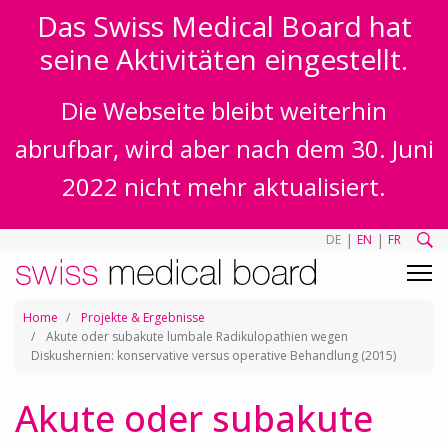
Das Swiss Medical Board hat
seine Aktivitäten eingestellt.
Die Webseite bleibt weiterhin
abrufbar, wird aber nach dem 30. Juni
2022 nicht mehr aktualisiert.
|
|
DE
EN
FR
Home
Projekte & Ergebnisse
Akute oder subakute lumbale Radikulopathien wegen
Diskushernien: konservative versus operative Behandlung (2015)
Akute oder subakute