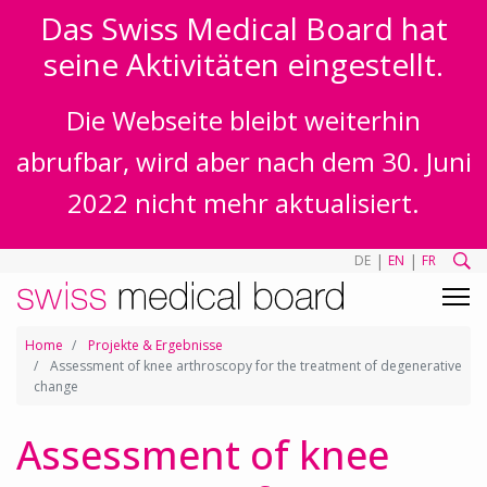
Das Swiss Medical Board hat
seine Aktivitäten eingestellt.
Die Webseite bleibt weiterhin
abrufbar, wird aber nach dem 30. Juni
2022 nicht mehr aktualisiert.
|
|
DE
EN
FR
Home
Projekte & Ergebnisse
Assessment of knee arthroscopy for the treatment of degenerative
change
Assessment of knee