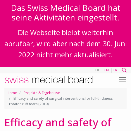
Das Swiss Medical Board hat
seine Aktivitäten eingestellt.
Die Webseite bleibt weiterhin
abrufbar, wird aber nach dem 30. Juni
2022 nicht mehr aktualisiert.
|
|
DE
EN
FR
Home
Projekte & Ergebnisse
Efficacy and safety of surgical interventions for full-thickness
rotator cuff tears (2019)
Efficacy and safety of