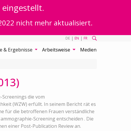
eingestellt.
2022 nicht mehr aktualisiert.
|
|
DE
EN
FR
te & Ergebnisse
Arbeitsweise
Medien
013)
-Screenings die vom
eit (WZW) erfüllt. In seinem Bericht rät es
ne für die betroffenen Frauen verständliche
Mammographie-Screening entscheiden . Die
en einer Post-Publication Review an.