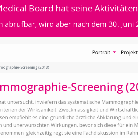
edical Board hat seine Aktivitäten 
n abrufbar, wird aber nach dem 30. Juni 
Portrait
Projek
ographie-Screening (2013)
mmographie-Screening (2
hat untersucht, inwiefern das systematische Mammographie
erien der Wirksamkeit, Zweckmässigkeit und Wirtschaftlichk
sen empfiehlt es eine gründliche ärztliche Abklärung und ei
n und unerwünschten Wirkungen, bevor sich diese für ein 
genommen; gleichzeitig regt sie eine Fachdiskussion im Rahm