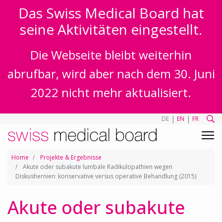
Das Swiss Medical Board hat
seine Aktivitäten eingestellt.
Die Webseite bleibt weiterhin
abrufbar, wird aber nach dem 30. Juni
2022 nicht mehr aktualisiert.
|
|
DE
EN
FR
Home
Projekte & Ergebnisse
Akute oder subakute lumbale Radikulopathien wegen
Diskushernien: konservative versus operative Behandlung (2015)
Akute oder subakute