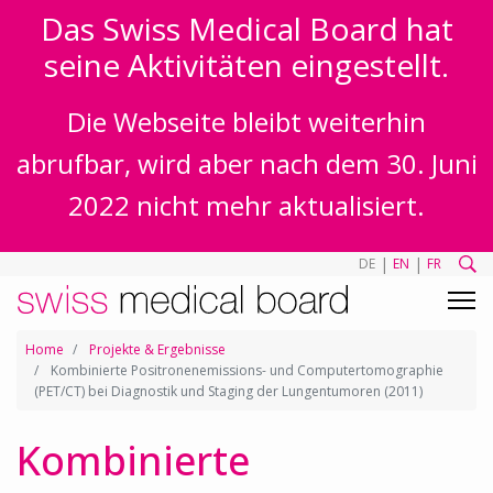
Das Swiss Medical Board hat
seine Aktivitäten eingestellt.
Die Webseite bleibt weiterhin
abrufbar, wird aber nach dem 30. Juni
2022 nicht mehr aktualisiert.
|
|
DE
EN
FR
Home
Projekte & Ergebnisse
Kombinierte Positronenemissions- und Computertomographie
(PET/CT) bei Diagnostik und Staging der Lungentumoren (2011)
Kombinierte