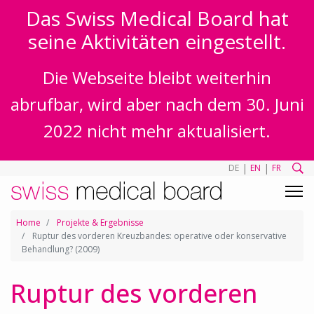
Das Swiss Medical Board hat
seine Aktivitäten eingestellt.
Die Webseite bleibt weiterhin
abrufbar, wird aber nach dem 30. Juni
2022 nicht mehr aktualisiert.
|
|
DE
EN
FR
Home
Projekte & Ergebnisse
Ruptur des vorderen Kreuzbandes: operative oder konservative
Behandlung? (2009)
Ruptur des vorderen