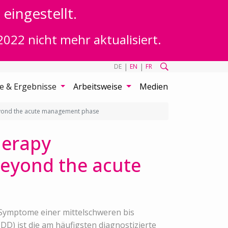
eingestellt.
2022 nicht mehr aktualisiert.
|
|
DE
EN
FR
te & Ergebnisse
Arbeitsweise
Medien
beyond the acute management phase
herapy
beyond the acute
Symptome einer mittelschweren bis
D) ist die am häufigsten diagnostizierte