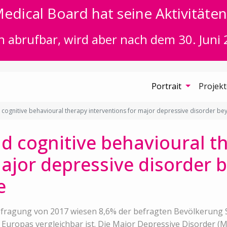
edical Board hat seine Aktivitäten 
n abrufbar, wird aber nach dem 30. Juni 
Portrait
Projek
cognitive behavioural therapy interventions for major depressive disorder 
d cognitive behavioural t
major depressive disorder 
e
fragung von 2017 wiesen 8,6% der befragten Bevölkerung 
Europas vergleichbar ist. Die Major Depressive Disorder (MD