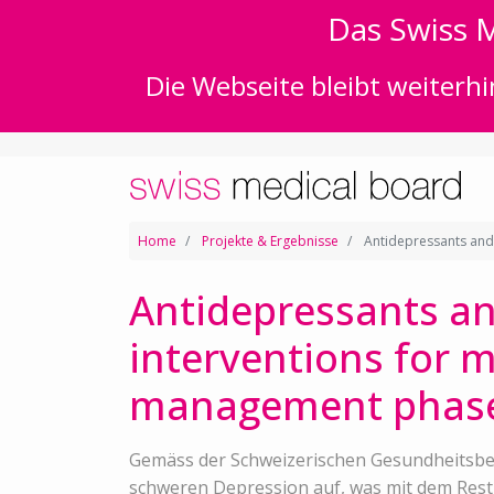
Das Swiss M
Die Webseite bleibt weiterhi
Home
Projekte & Ergebnisse
Antidepressants and 
Antidepressants an
interventions for 
management phas
Gemäss der Schweizerischen Gesundheitsbe
schweren Depression auf, was mit dem Rest 